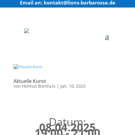
Email an: kontakt@lions-barbarossa.de
Aktuelle Kunst
von
Helmut Bienfuss
|
Jan. 10, 2025
Datum:
08.04.2025
19:00 - 21:00