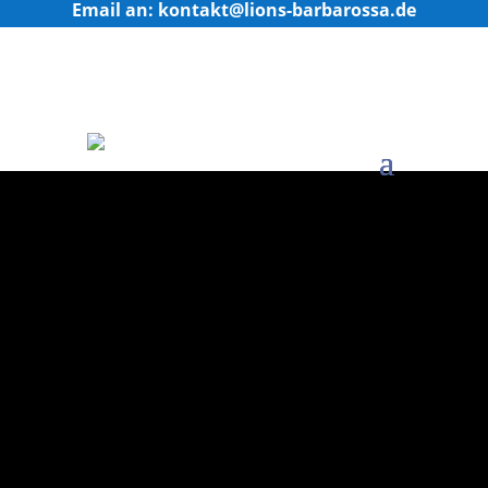
Email an: kontakt@lions-barbarossa.de
Historisches
Lions Club International, unsere
Geschichte.