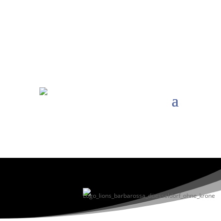
Email an: kontakt@lions-barbarossa.de
Über uns
Der Lions Club Düsseldorf
Barbarossa stellt sich vor.