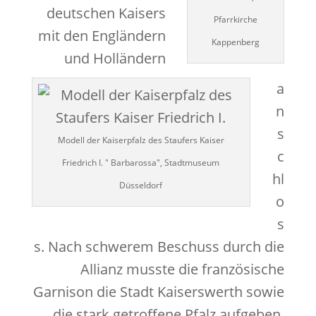
deutschen Kaisers
Pfarrkirche
mit den Engländern
Kappenberg
und Holländern
a
n
s
Modell der Kaiserpfalz des Staufers Kaiser
c
Friedrich I. " Barbarossa", Stadtmuseum
hl
Düsseldorf
o
s
s. Nach schwerem Beschuss durch die
Allianz musste die französische
Garnison die Stadt Kaiserswerth sowie
die stark getroffene Pfalz aufgeben.