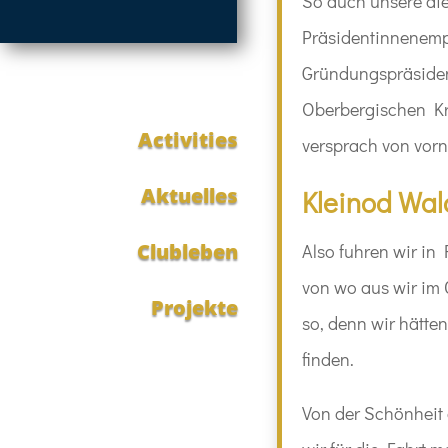
So auch unsere die
Präsidentinnenemp
Gründungspräsiden
Oberbergischen Kre
Activities
versprach von vorn
Aktuelles
Kleinod Wa
Clubleben
Also fuhren wir in
von wo aus wir im 
Projekte
so, denn wir hätte
finden.
Von der Schönheit 