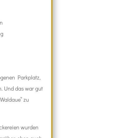
en
ug
egenen Parkplatz,
n. Und das war gut
 Waldaue“ zu
eckereien wurden