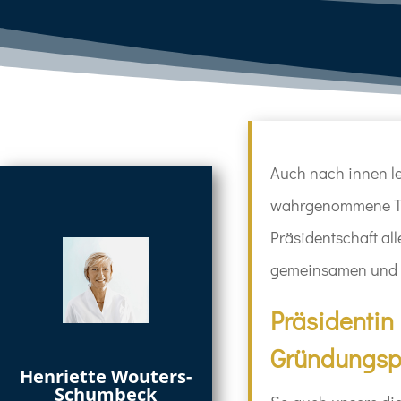
Auch nach innen leb
wahrgenommene Trad
Präsidentschaft al
gemeinsamen und 
Präsidenti
Gründungsp
Henriette Wouters-
Schumbeck