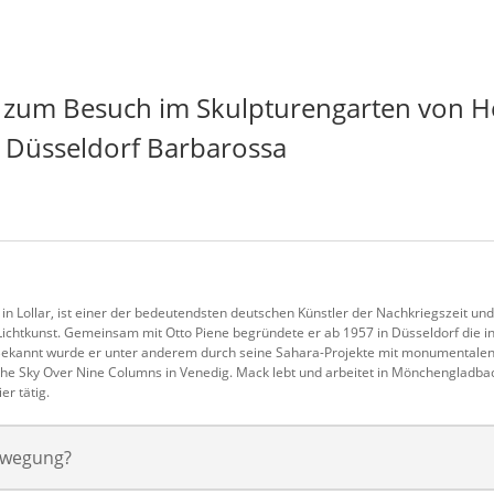
 zum Besuch im Skulpturengarten von 
 Düsseldorf Barbarossa
n Lollar, ist einer der bedeutendsten deutschen Künstler der Nachkriegszeit un
Lichtkunst. Gemeinsam mit Otto Piene begründete er ab 1957 in Düsseldorf die in
kannt wurde er unter anderem durch seine Sahara-Projekte mit monumentalen L
 The Sky Over Nine Columns in Venedig. Mack lebt und arbeitet in Mönchengladbac
er tätig.
ewegung?