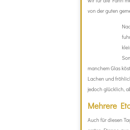
wir für die Fahrt m
von der guten ge
Nac
fuh
kle
Som
manchem Glas köst
Lachen und fröhlic
jedoch glücklich, a
Mehrere Eta
Auch für diesen Ta