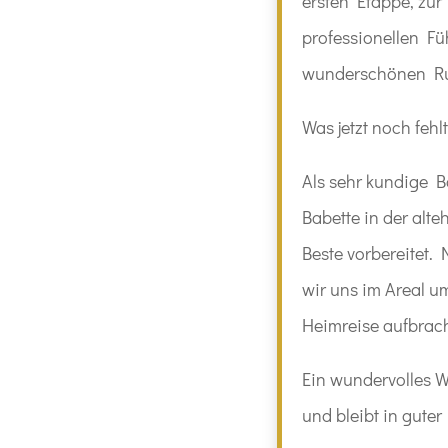
ersten Etappe, zu
professionellen F
wunderschönen Ru
Was jetzt noch feh
Als sehr kundige B
Babette in der alte
Beste vorbereitet. 
wir uns im Areal u
Heimreise aufbrac
Ein wundervolles W
und bleibt in guter