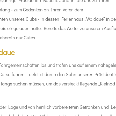
sjährige Präsidentin Babette Johann, die uns zu Ihrem
fang - zum Gedenken an Ihren Vater, dem
ten unseres Clubs - in dessen Ferienhaus „Waldaue“ in d
is eingeladen hatte. Bereits das Wetter zu unserem Ausfl
eherein nur Gutes.
ldaue
 Fahrgemeinschaften los und trafen uns auf einem nahegel
Corso fuhren – geleitet durch den Sohn unserer Präsidenti
n lange suchen müssen, um das versteckt liegende „Kleinod
der Lage und von herrlich vorbereiteten Getränken und L