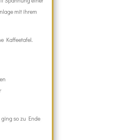
mit Spannung einer
nlage mit ihrem
e Kaffeetafel.
ten
r
n ging so zu Ende