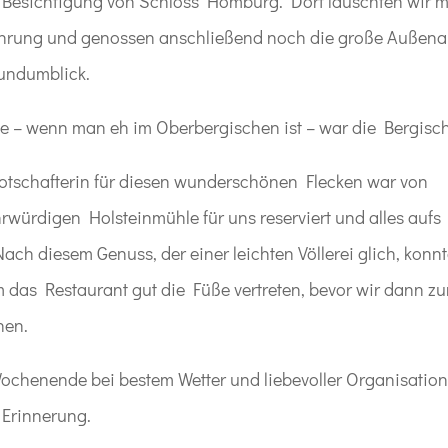
r Besichtigung von Schloss Homburg. Dort lauschten wir 
ührung und genossen anschließend noch die große Außena
ndumblick.
lte – wenn man eh im Oberbergischen ist – war die Bergisch
otschafterin für diesen wunderschönen Flecken war von
hrwürdigen Holsteinmühle für uns reserviert und alles aufs
Nach diesem Genuss, der einer leichten Völlerei glich, konn
m das Restaurant gut die Füße vertreten, bevor wir dann zu
hen.
ochenende bei bestem Wetter und liebevoller Organisatio
 Erinnerung.