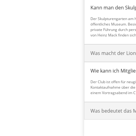
Kann man den Skulp
Der Skulpturengarten am H
öffentliches Museum. Besic
private Führung durch per
von Heinz Mack finden sic
Was macht der Lion
Wie kann ich Mitgli
Der Club ist offen für neu
Kontaktaufnahme über die W
einem Vortragsabend im Cl
Was bedeutet das Mo