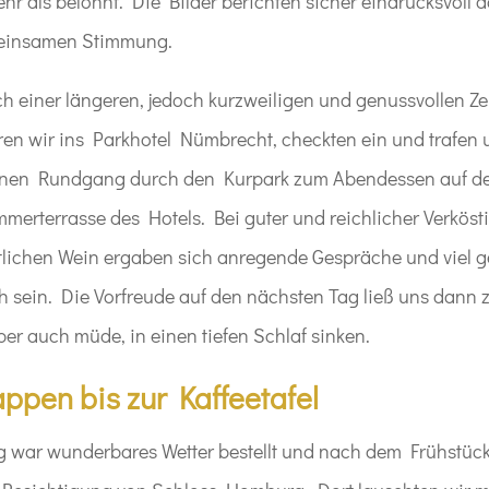
ehr als belohnt. Die Bilder berichten sicher eindrucksvoll 
meinsamen Stimmung.
h einer längeren, jedoch kurzweiligen und genussvollen Zei
ren wir ins Parkhotel Nümbrecht, checkten ein und trafen
inen Rundgang durch den Kurpark zum Abendessen auf de
merterrasse des Hotels. Bei guter und reichlicher Verkös
lichen Wein ergaben sich anregende Gespräche und viel
h sein. Die Vorfreude auf den nächsten Tag ließ uns dann z
ber auch müde, in einen tiefen Schlaf sinken.
ppen bis zur Kaffeetafel
g war wunderbares Wetter bestellt und nach dem Frühstück 