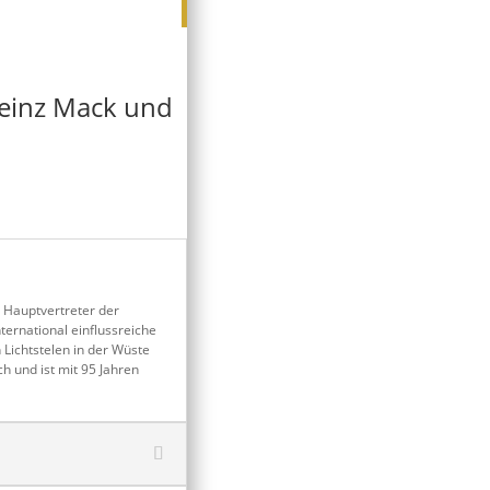
Heinz Mack und
d Hauptvertreter der
ternational einflussreiche
ichtstelen in der Wüste
h und ist mit 95 Jahren