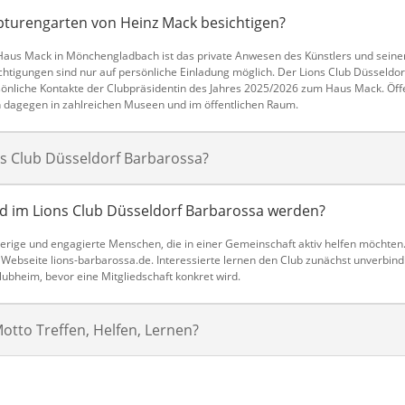
turengarten von Heinz Mack besichtigen?
aus Mack in Mönchengladbach ist das private Anwesen des Künstlers und seiner
htigungen sind nur auf persönliche Einladung möglich. Der Lions Club Düsseldor
sönliche Kontakte der Clubpräsidentin des Jahres 2025/2026 zum Haus Mack. Öff
h dagegen in zahlreichen Museen und im öffentlichen Raum.
s Club Düsseldorf Barbarossa?
ed im Lions Club Düsseldorf Barbarossa werden?
gierige und engagierte Menschen, die in einer Gemeinschaft aktiv helfen möchten.
ebseite lions-barbarossa.de. Interessierte lernen den Club zunächst unverbindl
ubheim, bevor eine Mitgliedschaft konkret wird.
tto Treffen, Helfen, Lernen?