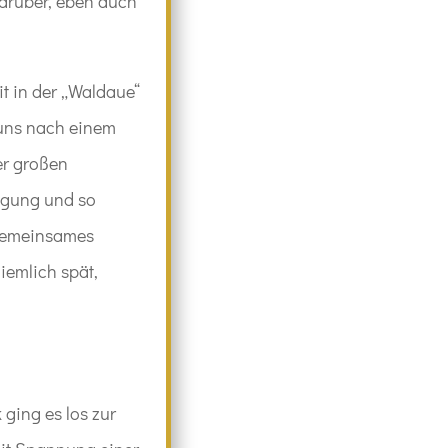
darüber, eben auch
t in der „Waldaue“
 uns nach einem
r großen
tigung und so
 gemeinsames
iemlich spät,
ging es los zur