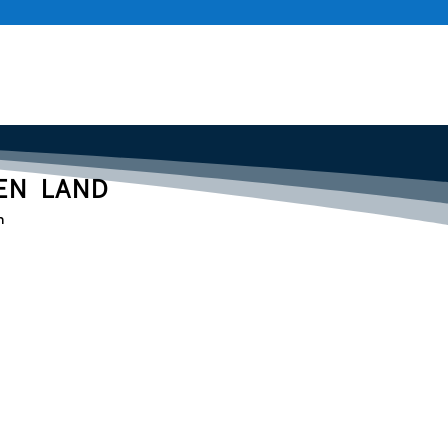
rbarossa
Lions International
EN LAND
n