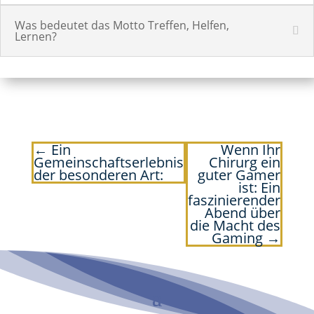
Was bedeutet das Motto Treffen, Helfen,
Lernen?
←
Ein
Wenn Ihr
Gemeinschaftserlebnis
Chirurg ein
der besonderen Art:
guter Gamer
ist: Ein
faszinierender
Abend über
die Macht des
Gaming
→