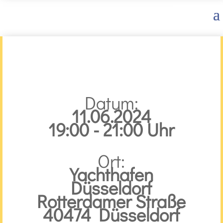
Datum:
11.06.2024
19:00 - 21:00 Uhr
Ort:
Yachthafen
Düsseldorf
Rotterdamer Straße
40474 Düsseldorf