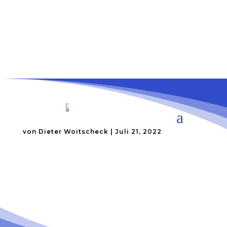
Email an: kontakt@lions-barbarossa.de
„VOM BEBAUUNGSPLAN ZUR
WIRKLICHKEIT“
von
Dieter Woitscheck
|
Juli 21, 2022