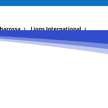
rbarossa
Lions International