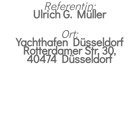
Referentin:
Ulrich G. Müller
Ort:
Yachthafen Düsseldorf
Rotterdamer Str. 30,
40474 Düsseldorf