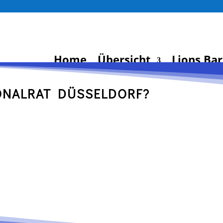
Home
Übersicht
Lions Ba
ONALRAT DÜSSELDORF?