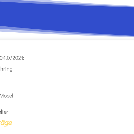
04.07.2021:
hring
 Mosel
lter
räge