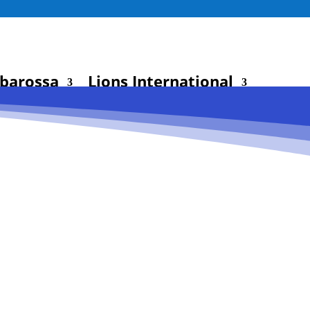
rbarossa
Lions International